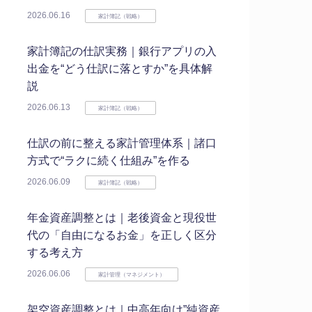
2026.06.16
家計簿記（戦略）
家計簿記の仕訳実務｜銀行アプリの入
出金を“どう仕訳に落とすか”を具体解
説
2026.06.13
家計簿記（戦略）
仕訳の前に整える家計管理体系｜諸口
方式で“ラクに続く仕組み”を作る
2026.06.09
家計簿記（戦略）
年金資産調整とは｜老後資金と現役世
代の「自由になるお金」を正しく区分
する考え方
2026.06.06
家計管理（マネジメント）
架空資産調整とは｜中高年向け”純資産