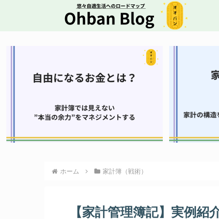
ホーム
家計簿（戦術）
【家計管理簿記】実例紹介