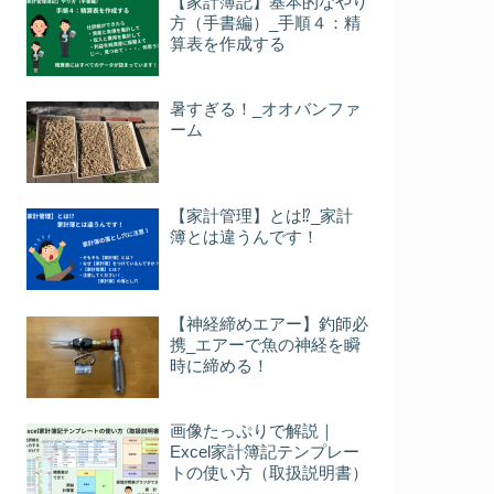
【家計簿記】基本的なやり
方（手書編）_手順４：精
算表を作成する
暑すぎる！_オオバンファ
ーム
【家計管理】とは⁉_家計
簿とは違うんです！
【神経締めエアー】釣師必
携_エアーで魚の神経を瞬
時に締める！
画像たっぷりで解説｜
Excel家計簿記テンプレー
トの使い方（取扱説明書）