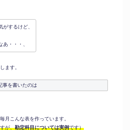
気がするけど、
、
なあ・・・、
します。
記事を書いたのは
毎月こんな表を作っています。
すが、
勘定科目については実例
です）