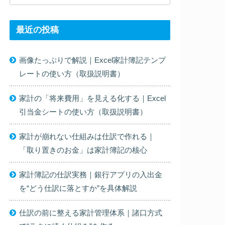
最近の投稿
画像たっぷりで解説｜Excel家計簿記テンプ
レートの使い方（取扱説明書）
家計の「将来費用」を見える化する｜Excel
引当金シートの使い方（取扱説明書）
家計が崩れない仕組みは仕訳で作れる｜
「取り置きのお金」は家計簿記の核心
家計簿記の仕訳実務｜銀行アプリの入出金
を“どう仕訳に落とすか”を具体解説
仕訳の前に整える家計管理体系｜諸口方式