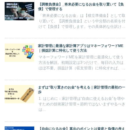
【調整負債金】_将来必要になるお金を取り置いて【負
債】で管理する
「将来必要になるお金」は【積立準備金】として取
り置いて、【調整負債金】という中分類の名前を付
けて【負債】で管理します。その具体的な仕訳けの
方法と処理の仕方、それが「自由になるお金」【純
資産】にどう影響するのか？解説します！
家計管理に最適な家計簿アプリはマネーフォワードME
｜損益計算に特化して使う方法
マネーフォワードMEを家計管理に最適化して使う
方法を解説。初期設定は3つだけで、毎日の入力は
ほぼ不要。損益計算（収支管理）に特化すれば、家
計簿アプリは驚くほどラクに続きます。
まずは”取り置きのお金”を考える｜家計管理の最初の一
歩
1. はじめに：家計管理は“自由に使えるお金”を増や
すための技術家計管理＝節約ではないまずやるべき
は...
【自由になるお金】算出のポイントは資産と負債の考え