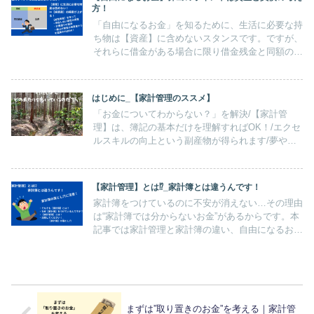
方！
「自由になるお金」を知るために、生活に必要な持
ち物は【資産】に含めないスタンスです。ですが、
それらに借金がある場合に限り借金残金と同額の
【架空資産】という勘定で管理します。こうすれば
借金を返済する状況下での「自由になるお金」が見
えてきます。
はじめに_【家計管理のススメ】
「お金についてわからない？」を解決/【家計管
理】は、簿記の基本だけを理解すればOK！/エクセ
ルスキルの向上という副産物が得られます/夢や目
標に対する行動の起点/【家計管理】は、「自由に
なるお金」を育てる大プロジェクト
【家計管理】とは⁉_家計簿とは違うんです！
家計簿をつけているのに不安が消えない…その理由
は“家計簿では分からないお金”があるからです。本
記事では家計管理と家計簿の違い、自由になるお金
の考え方を簿記の視点でわかりやすく解説します。
まずは”取り置きのお金”を考える｜家計管