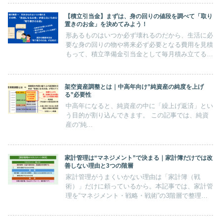
【積立引当金】まずは、身の回りの値段を調べて「取り
置きのお金」を決めてみよう！
形あるものはいつか必ず壊れるのだから、生活に必
要な身の回りの物や将来必ず必要となる費用を見積
もって、積立準備金引当金として毎月積み立てる。
これを「取り置きのお金」として確保すれば「自由
になるお金」減りません。家計体力も減りません。
付録エクセル関数
架空資産調整とは｜中高年向け”純資産の純度を上げ
る”必要性
中高年になると、純資産の中に「繰上げ返済」とい
う目的が割り込んできます。 この記事では、純資
産の“純...
家計管理は“マネジメント”で決まる｜家計簿だけでは改
善しない理由と3つの階層
家計管理がうまくいかない理由は「家計簿（戦
術）」だけに頼っているから。本記事では、家計管
理を“マネジメント・戦略・戦術”の3階層で整理
し、家計を改善する正しい順番を解説します。