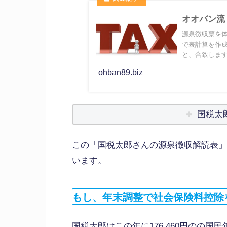
オオバン流
源泉徴収票を
で表計算を作
と、合致しま
て、オオバン
ohban89.biz
国税太
この「国税太郎さんの源泉徴収解読表」
います。
もし、年末調整で社会保険料控除
国税太郎はこの年に176,460円のの