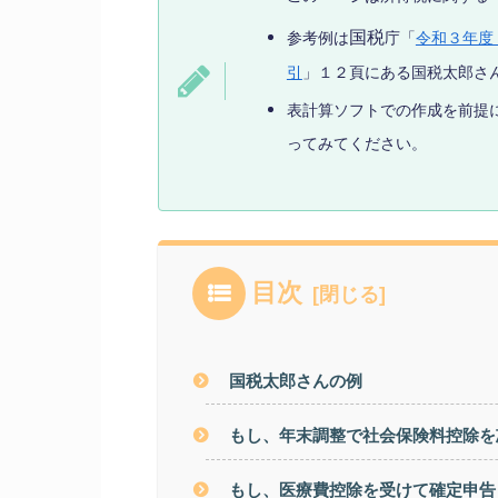
国税
参考例は
庁「
令和３年度
引
」１２頁にある
国税太郎さ
表計算ソフトでの作成を前提
ってみてください。
目次
国税太郎さんの例
もし、年末調整で社会保険料控除を
もし、医療費控除を受けて確定申告