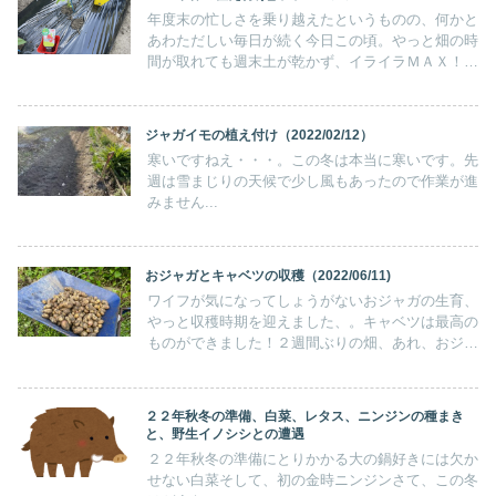
年度末の忙しさを乗り越えたというものの、何かと
あわただしい毎日が続く今日この頃。やっと畑の時
間が取れても週末土が乾かず、イライラＭＡＸ！エ
ーイ！もう植付じゃ！’２４年春の植え付け強行の
巻/サトイモ/パプリカ/ニンジン/ダイコン
ジャガイモの植え付け（2022/02/12）
寒いですねえ・・・。この冬は本当に寒いです。先
週は雪まじりの天候で少し風もあったので作業が進
みません...
おジャガとキャベツの収穫（2022/06/11)
ワイフが気になってしょうがないおジャガの生育、
やっと収穫時期を迎えました、。キャベツは最高の
ものができました！２週間ぶりの畑、あれ、おジャ
ガの様子がおかしい。最初に気づいたのはワイフで
した。ジャガイモが枯れてる、えっ、え～、大丈
夫？
２２年秋冬の準備、白菜、レタス、ニンジンの種まき
と、野生イノシシとの遭遇
２２年秋冬の準備にとりかかる大の鍋好きには欠か
せない白菜そして、初の金時ニンジンさて、この冬