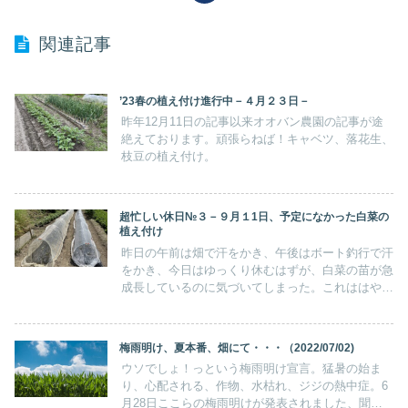
関連記事
’23春の植え付け進行中－４月２３日－
昨年12月11日の記事以来オオバン農園の記事が途
絶えております。頑張らねば！キャベツ、落花生、
枝豆の植え付け。
超忙しい休日№３－９月１1日、予定になかった白菜の
植え付け
昨日の午前は畑で汗をかき、午後はボート釣行で汗
をかき、今日はゆっくり休むはずが、白菜の苗が急
成長しているのに気づいてしまった。これははやい
とこ植えなくちゃ！体に鞭打って白菜の植え付け、
旬の恵みに感謝！
梅雨明け、夏本番、畑にて・・・（2022/07/02)
ウソでしょ！っという梅雨明け宣言。猛暑の始ま
り、心配される、作物、水枯れ、ジジの熱中症。6
月28日ここらの梅雨明けが発表されました、聞け