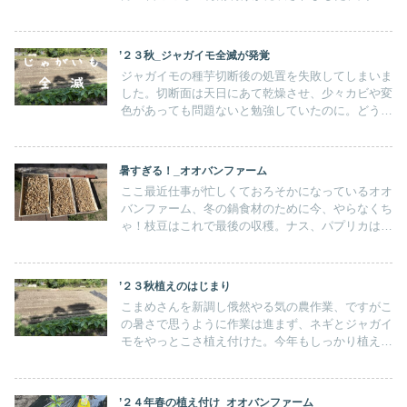
ば観測史上初の梅雨最短期間（17日間）で最も早
い梅雨明けとの事。まったく世界はどうなっていく
のやら・・・。何かお役に立ちたいと思うが、わた
’２３秋_ジャガイモ全滅が発覚
しにできることはプラごみ拾いぐらいしか・・・。
ジャガイモの種芋切断後の処置を失敗してしまいま
した。切断面は天日にあて乾燥させ、少々カビや変
色があっても問題ないと勉強していたのに。どうや
ら３５℃を超える日差しの下、長期間の天日干しは
NGだったようです。種芋4kg購入分の3千円は勉強
代となってしまいました。
暑すぎる！_オオバンファーム
ここ最近仕事が忙しくておろそかになっているオオ
バンファーム、冬の鍋食材のために今、やらなくち
ゃ！枝豆はこれで最後の収穫。ナス、パプリカはこ
れから長い間収穫ができるでしょう。それにしても
暑すぎる！朝の６時半から作業初めて、９時までが
限界・・・
’２３秋植えのはじまり
こまめさんを新調し俄然やる気の農作業、ですがこ
の暑さで思うように作業は進まず、ネギとジャガイ
モをやっとこさ植え付けた。今年もしっかり植えて
しっかり食べよう！春物は長雨でとても残念な結果
に・・・ほぼ壊滅状態。ああ、オレのとりとピーマ
ンメニューが・・・
’２４年春の植え付け_オオバンファーム