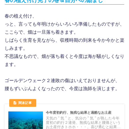
春の植え付け完了の巻＆自分への励まし
春の植え付け、
っと、言っても年明けからいろいろ準備したものですが、
ここらで、畑は一旦落ち着きます。
しばらく生育を見ながら、収穫時期の到来を今か今かと楽
しみます。
不思議なもので、畑が落ち着くと今度は海が騒がしくなり
ます。
ゴールデンウェーク２連敗の傷はいえておりませんが、
腰もずいぶんよくなったので、今度は漁師を演じます。
今年度初釣行、無残な結果と過酷なお土産
天気の ” 気 ” と、気分の ” 気 ” が熟した今年
度初の釣行２連発、無残な結果と腰痛という
お土産付きトホホ・・・、喜び勇むと結果が