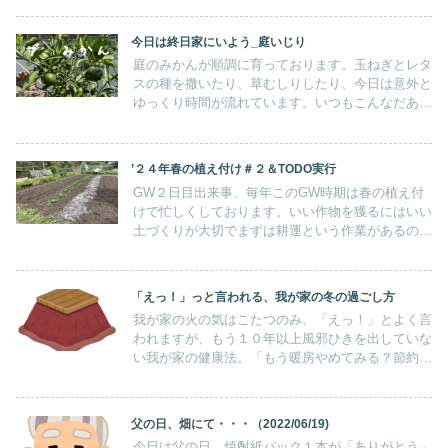
ー契約をしたわたし。かれこれ１年になるんだな
あ・・・。本当にのろまな亀だ、１年でたったの２
今日は終日家にいよう_庭いじり
４記事。
庭のみかんが順調に育っております。玉ねぎとレタ
スの種を撒いたり、草むしりしたり、今日は意外と
ゆっくり時間が流れています。いつもこんなだあっ
たらいいのなあ・・・。
’２４年春の植え付け＃２＆TODO実行
GW２日目出来事、毎年このGW時期は春の植え付
けで忙しくしております。いい作物を獲るにはいい
土づくりが大切でまずは耕運という作業があるので
す。石灰を撒いて酸性土を中性化し耕運で空気を含
ませフカフカの状態にしてやることが一般的なポイ
ントです。
「えっ！」っと言われる、我が家の冬の過ごし方
我が家の火の気はこたつのみ、「えっ！」とよく言
われますが、もう１０年以上風邪ひきを出していな
い我が家の健康法。「もう暖房やめてみる？節約に
もなるし足元だけでええやろ、着ればええやん！」
っと、ワイフ。よし、暖房やーめた、みんなこたつ
に全員集合！
父の日、畑にて・・・（2022/06/19)
今日は父の日、焼酎紙パック１本が「ありがとう」