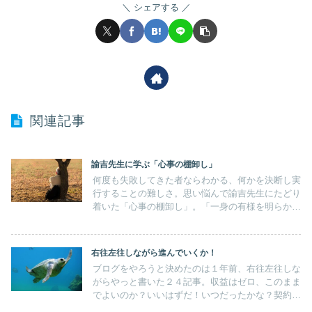
シェアする
関連記事
諭吉先生に学ぶ「心事の棚卸し」
何度も失敗してきた者ならわかる、何かを決断し実
行することの難しさ。思い悩んで諭吉先生にたどり
着いた「心事の棚卸し」。「一身の有様を明らかに
して、後日の方向を立つるものは智徳事業の棚卸し
なり」たまには立ち止まって「心事の棚卸し」必要
なことですね。
右往左往しながら進んでいくか！
ブログをやろうと決めたのは１年前、右往左往しな
がらやっと書いた２４記事。収益はゼロ、このまま
でよいのか？いいはずだ！いつだったかな？契約履
歴をたどれば、2021年６月２日にレンタルサーバ