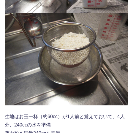
生地はお玉一杯（約60cc）が1人前と覚えておいて、4人
分、240ccの水を準備