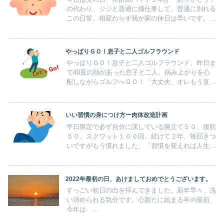
の代わり、ジジと普通に畑仕事して、普通に別れる
この日常。相変わらず我が家の休日は早いです。オ
オバンはいつも通り３時ぐらいに起きてますが、ワ
イフも５時ぐらいに起きてきて、朝食前に畑に行く
のがここ２，３週続いています。
やっぱりＧＯ！息子と二人ゴルフラウンド
やっぱりＧＯ！息子と二人ゴルフラウンド。昨日ま
で40度の熱があった息子と二人、病み上がりを心
配しながらゴルフへＧＯ！「大丈夫、オレもう直っ
た」っというものの、ホントに大丈夫なんだろ
な・・・
いい習慣の身につけ方ー肉体改造計画
平日限定で必ず自分に課している腕立て５０、腹筋
５０、スクワット１００回。続けて２年、毎回きつ
いですがもう慣れました。「習慣を変えれば人生が
変わる」ＢＯＯＫ先生に感謝です。かく言うわたし
が後ろめたいこと、「やめられない、晩酌」 の
事。
2022年最初の日、あけましておめでとうございます。
すっごい初日の出を拝んできました。新年早々、洗
い清められる気分です。心新たに始まる年の最初、
今年は ...