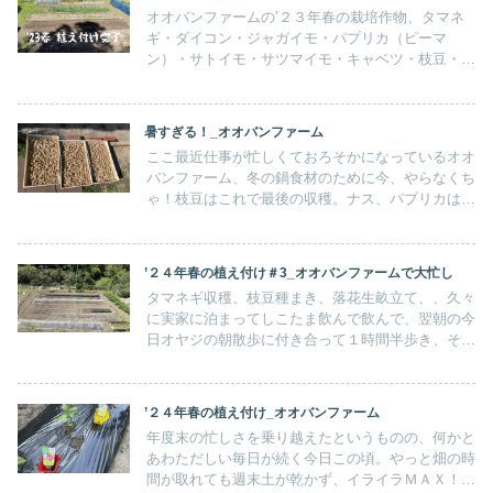
オオバンファームの’２３年春の栽培作物、タマネ
ギ・ダイコン・ジャガイモ・パプリカ（ピーマ
ン）・サトイモ・サツマイモ・キャベツ・枝豆・落
花生です。家の庭の狭いスペースで、枝豆を育てて
喜んでた頃からすると、これほどのことが出来るよ
うになりました。
暑すぎる！_オオバンファーム
ここ最近仕事が忙しくておろそかになっているオオ
バンファーム、冬の鍋食材のために今、やらなくち
ゃ！枝豆はこれで最後の収穫。ナス、パプリカはこ
れから長い間収穫ができるでしょう。それにしても
暑すぎる！朝の６時半から作業初めて、９時までが
限界・・・
’２４年春の植え付け＃3_オオバンファームで大忙し
タマネギ収穫、枝豆種まき、落花生畝立て、、久々
に実家に泊まってしこたま飲んで飲んで、翌朝の今
日オヤジの朝散歩に付き合って１時間半歩き、そし
て畑に来ています。明日から天気下り坂やり切る仕
事がたくさんあります。そして往復５ｋｍの居酒屋
で家族飲み
’２４年春の植え付け_オオバンファーム
年度末の忙しさを乗り越えたというものの、何かと
あわただしい毎日が続く今日この頃。やっと畑の時
間が取れても週末土が乾かず、イライラＭＡＸ！エ