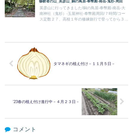
修験者の山_英彦山_銅の鳥居-奉幣殿‐南岳-鬼杉‐周回
英彦山に行ってきました/銅の鳥居-奉幣殿‐南岳-大
南神社（鬼杉）-玉屋神社-奉幣殿周回/７時間/コー
ス定数２７、高校１年の修練旅行で登ってから３９
年ぶり、修験者の険しい山という記憶しかありませ
ん。シカが「ピイー」「ピイー」鳴いている山中
を・・・
タマネギの植え付け－１１月５日－
’23春の植え付け進行中－４月２３日－
コメント