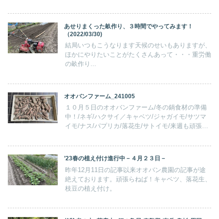
ーイ！もう植付じゃ！’２４年春の植え付け強行の
巻/サトイモ/パプリカ/ニンジン/ダイコン
あせりまくった畝作り、３時間でやってみます！
（2022/03/30)
結局いつもこうなります天候のせいもありますが、
ほかにやりたいことがたくさんあって・・・重労働
の畝作り...
オオバンファーム_241005
１０月５日のオオバンファーム/冬の鍋食材の準備
中！/ネギ/ハクサイ／キャベツ/ジャガイモ/サツマ
イモ/ナス/パプリカ/落花生/サトイモ/来週も頑張る
か！ネギ
’23春の植え付け進行中－４月２３日－
昨年12月11日の記事以来オオバン農園の記事が途
絶えております。頑張らねば！キャベツ、落花生、
枝豆の植え付け。